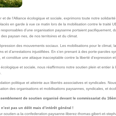
 et de l’Alliance écologique et sociale, exprimons toute notre solidari
acés en garde à vue ce matin lors de la mobilisation contre le traité U
es responsables d’une organisation paysanne portaient pacifiquement, d
des paysan·nes, de nos territoires et du climat.
épression des mouvements sociaux. Les mobilisations pour le climat, la j
ions et d’arrestations injustifiées. En s’en prenant à des porte-paroles s
, et constitue une attaque inacceptable contre la liberté d’expression et
e écologique et sociale, nous réaffirmons notre soutien plein et entier à
e.
ion politique et atteinte aux libertés associatives et syndicales. No
lisation des organisations et mobilisations paysannes, syndicales, et éco
semblement de soutien organisé devant le commissariat du 16ème (
n’est pas un délit mais d’intérêt général !
sur-soutien-a-la-confederation-paysanne-liberez-thomas-gibert-et-steph