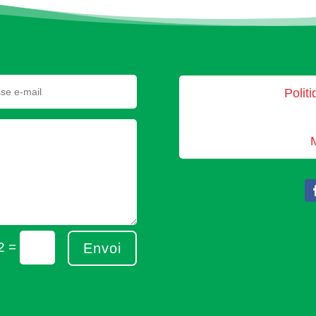
Politi
=
2
Envoi