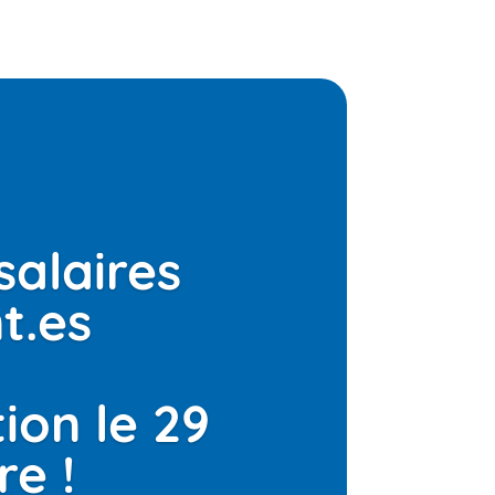
salaires
t.es
ion le 29
e !